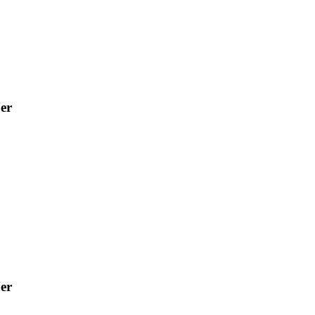
er
er