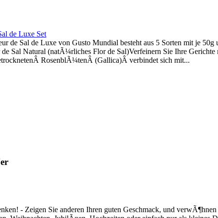
ur de Sal de Luxe von Gusto Mundial besteht aus 5 Sorten mit je 50g
or de Sal Natural (natÃ¼rliches Flor de Sal)Verfeinern Sie Ihre Geri
rocknetenÂ RosenblÃ¼tenÂ (Gallica)Â verbindet sich mit...
er
henken! - Zeigen Sie anderen Ihren guten Geschmack, und verwÃ¶hnen 