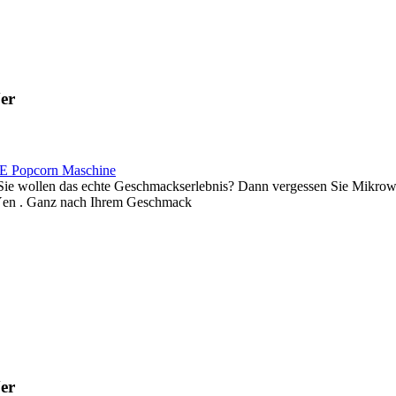
er
e wollen das echte Geschmackserlebnis? Dann vergessen Sie Mikrowe
ÃŸen . Ganz nach Ihrem Geschmack
er