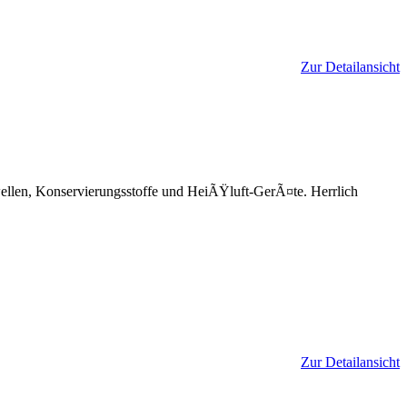
Zur Detailansicht
llen, Konservierungsstoffe und HeiÃŸluft-GerÃ¤te. Herrlich
Zur Detailansicht