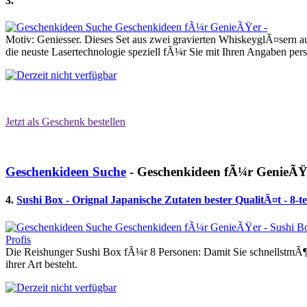
3.
Motiv: Geniesser. Dieses Set aus zwei gravierten WhiskeyglÃ¤sern aus 
die neuste Lasertechnologie speziell fÃ¼r Sie mit Ihren Angaben perso
Jetzt als Geschenk bestellen
Geschenkideen Suche
- Geschenkideen fÃ¼r GenieÃŸ
4.
Sushi Box - Orignal Japanische Zutaten bester QualitÃ¤t - 8-
Die Reishunger Sushi Box fÃ¼r 8 Personen: Damit Sie schnellstmÃ¶g
ihrer Art besteht.