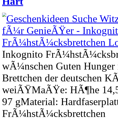
Hart
Inkognito FrÃ¼hstÃ¼cksbre
wÃ¼nschen Guten Hunger m
Brettchen der deutschen K
weiÃŸMaÃŸe: HÃ¶he 14,5
97 gMaterial: Hardfaserpla
FrÃ¼hstÃ¼cksbrettchen