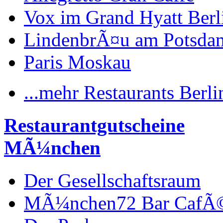
Vox im Grand Hyatt Berl
LindenbrÃ¤u am Potsdam
Paris Moskau
...mehr Restaurants Berli
Restaurantgutscheine
MÃ¼nchen
Der Gesellschaftsraum
MÃ¼nchen72 Bar CafÃ