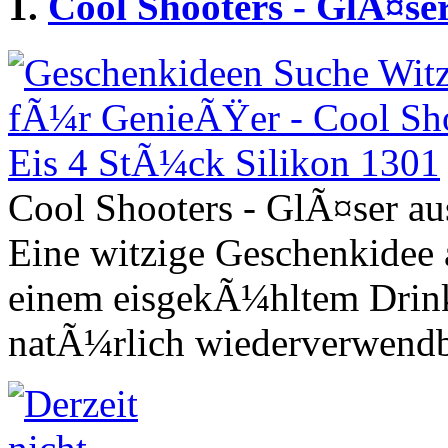
1.
Cool Shooters - GlÃ¤se
Cool Shooters - GlÃ¤ser au
Eine witzige Geschenkidee a
einem eisgekÃ¼hltem Drink
natÃ¼rlich wiederverwendb