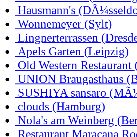
Hausmann's (DÃ¼sseldo
Wonnemeyer (Sylt)
Lingnerterrassen (Dresd
Apels Garten (Leipzig)
Old Western Restaurant 
UNION Braugasthaus (
SUSHIYA sansaro (MÃ
clouds (Hamburg)
Nola's am Weinberg (Ber
Restaurant Maracana Ro