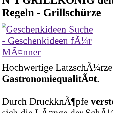
N°1 GRILLKÖNIG delux
Regeln - Grillschürze
Hochwertige LatzschÃ¼rze a
GastronomiequalitÃ¤t
.
Durch DruckknÃ¶pfe
vers
sich die LÃ¤nge der SchÃ¼