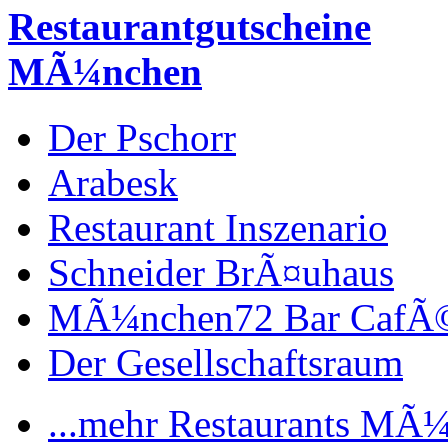
Restaurantgutscheine
MÃ¼nchen
Der Pschorr
Arabesk
Restaurant Inszenario
Schneider BrÃ¤uhaus
MÃ¼nchen72 Bar CafÃ
Der Gesellschaftsraum
...mehr Restaurants MÃ