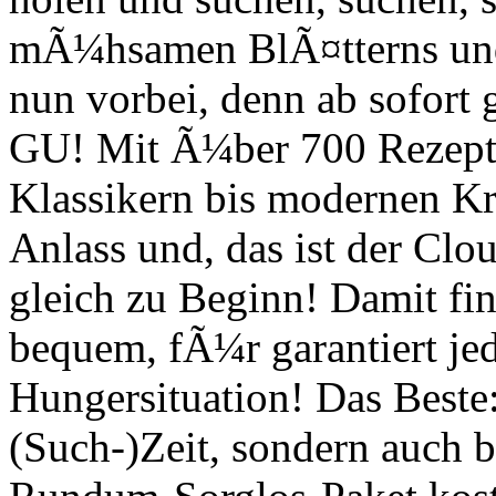
mÃ¼hsamen BlÃ¤tterns und 
nun vorbei, denn ab sofort
GU! Mit Ã¼ber 700 Rezept
Klassikern bis modernen Kr
Anlass und, das ist der Clo
gleich zu Beginn! Damit fin
bequem, fÃ¼r garantiert je
Hungersituation! Das Beste:
(Such-)Zeit, sondern auch b