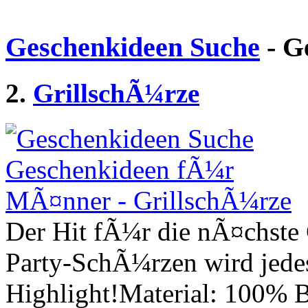
Geschenkideen Suche
- G
2.
GrillschÃ¼rze
Der Hit fÃ¼r die nÃ¤chste G
Party-SchÃ¼rzen wird jede
Highlight!Material: 100%