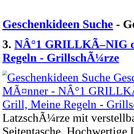
Geschenkideen Suche
- G
3.
NÂ°1 GRILLKÃ–NIG del
Regeln - GrillschÃ¼rze
LatzschÃ¼rze mit verstell
Seitentasche. Hochwertige 