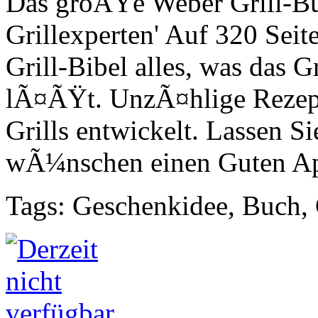
Das groÃŸe Weber Grill-Buc
Grillexperten' Auf 320 Seit
Grill-Bibel alles, was das 
lÃ¤ÃŸt. UnzÃ¤hlige Rezepte
Grills entwickelt. Lassen Sie
wÃ¼nschen einen Guten Ap
Tags: Geschenkidee, Buch,