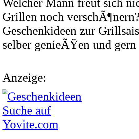
Welcher Mann freut sich ni
Grillen noch verschÃ¶nern? 
Geschenkideen zur Grillsai
selber genieÃŸen und gern 
Anzeige: