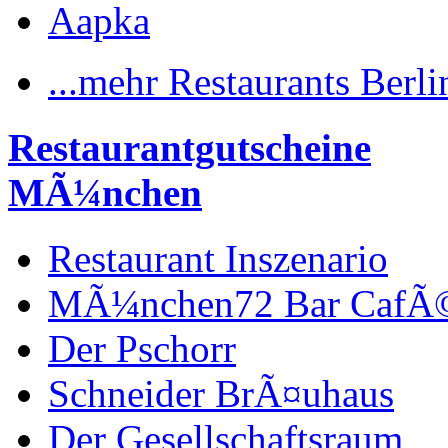
Aapka
...mehr Restaurants Berli
Restaurantgutscheine
MÃ¼nchen
Restaurant Inszenario
MÃ¼nchen72 Bar CafÃ
Der Pschorr
Schneider BrÃ¤uhaus
Der Gesellschaftsraum