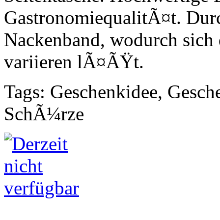
GastronomiequalitÃ¤t. Dur
Nackenband, wodurch sich
variieren lÃ¤ÃŸt.
Tags: Geschenkidee, Gesch
SchÃ¼rze