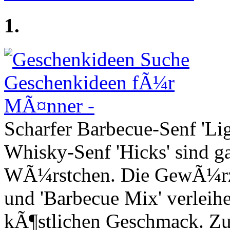
1.
Scharfer Barbecue-Senf 'Lig
Whisky-Senf 'Hicks' sind g
WÃ¼rstchen. Die GewÃ¼rz
und 'Barbecue Mix' verleih
kÃ¶stlichen Geschmack. Zus