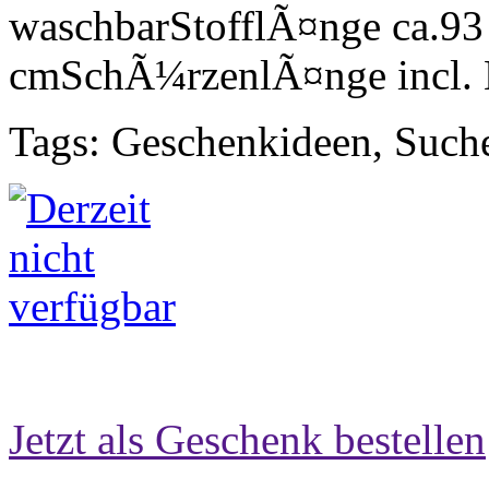
waschbarStofflÃ¤nge ca.93 
cmSchÃ¼rzenlÃ¤nge incl. 
Tags: Geschenkideen, Such
Jetzt als Geschenk bestellen