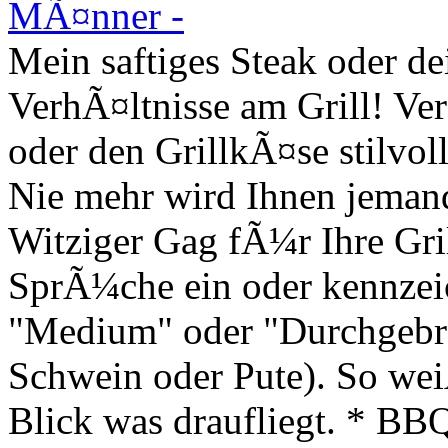
Mein saftiges Steak oder de
VerhÃ¤ltnisse am Grill! Ver
oder den GrillkÃ¤se stilvol
Nie mehr wird Ihnen jemand 
Witziger Gag fÃ¼r Ihre Gril
SprÃ¼che ein oder kennzeic
"Medium" oder "Durchgebra
Schwein oder Pute). So wei
Blick was draufliegt. * BBQ